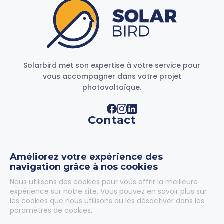
Solarbird met son expertise à votre service pour
vous accompagner dans votre projet
photovoltaïque.
Contact
11-13 Boulevard des Bretonnières
49124 Saint-Barthélemy-d’Anjou
Améliorez votre expérience des
France
navigation grâce à nos cookies
contact@solarbird.fr
Nous utilisons des cookies pour vous offrir la meilleure
expérience sur notre site. Vous pouvez en savoir plus sur
02 59 43 05 70
les cookies que nous utilisons ou les désactiver dans les
paramètres de cookies.
Demander un devis